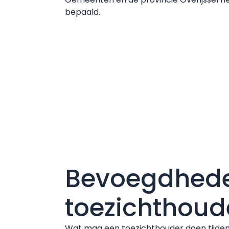
bepaald.
Bevoegdhed
toezichthoud
Wat mag een toezichthouder doen tijden