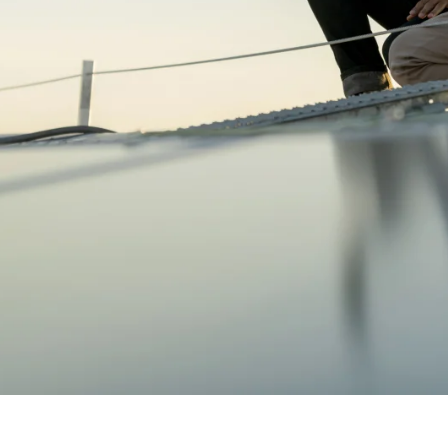
er op
lieuregels. Provincies en
eving van deze regels te
voert deze taak uit voor
cie Overijssel. Hoe vaak
f van de risico’s van het
ng binnen het bedrijf of de
ten of meldingen uit de
n.