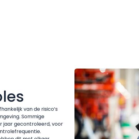
oles
hankelijk van de risico’s
fomgeving. Sommige
 jaar gecontroleerd, voor
ntrolefrequentie.
ebben dit met elkaar