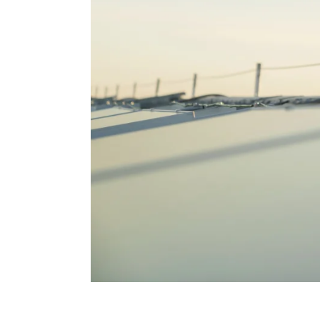
Toezichthoud
bezoek
Alle bedrijven moeten zich houden aan mi
gemeenten hebben de taak om op de nal
controleren. Omgevingsdienst IJsselland 
de gemeenten in IJsselland en de provin
onze toezichthouders langskomen hangt a
bedrijf en naleving van wet- en regelgevi
branche. We komen ook in actie bij klach
omgeving, bijvoorbeeld van omwonende