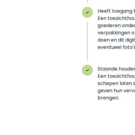
Heeft toegang 
Een toezichthou
goederen onder
verpakkingen 
doen en dit dig
eventueel foto's
Staande houden 
Een toezichthou
schepen laten 
geven hun verv
brengen.