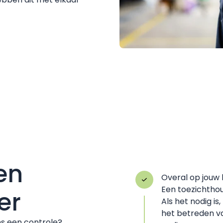
en
Overal op jouw 
Een toezichthou
er
Als het nodig is
het betreden va
s een controle?