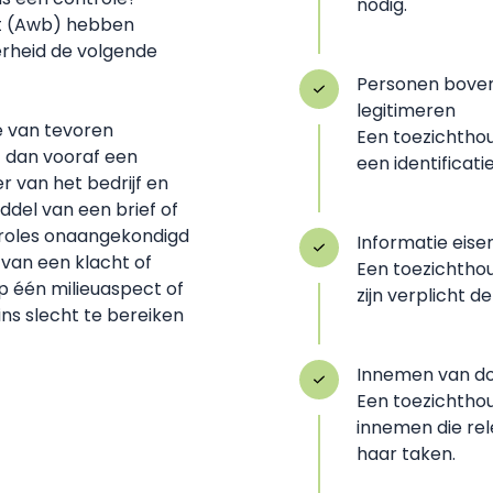
nodig.
t (Awb) hebben
rheid de volgende
Personen boven
legitimeren
e van tevoren
Een toezichtho
 dan vooraf een
een identificati
r van het bedrijf en
ddel van een brief of
troles onaangekondigd
Informatie eise
 van een klacht of
Een toezichtho
p één milieuaspect of
zijn verplicht 
ns slecht te bereiken
Innemen van d
Een toezichth
innemen die rele
haar taken.